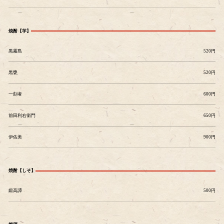
焼酎【芋】
黒霧島
520円
黒甕
520円
一刻者
600円
前田利右衛門
650円
伊佐美
900円
焼酎【しそ】
鍛高譚
500円