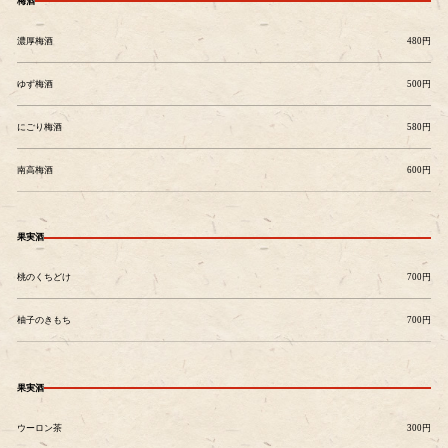
梅酒
濃厚梅酒
480円
ゆず梅酒
500円
にごり梅酒
580円
南高梅酒
600円
果実酒
桃のくちどけ
700円
柚子のきもち
700円
果実酒
ウーロン茶
300円