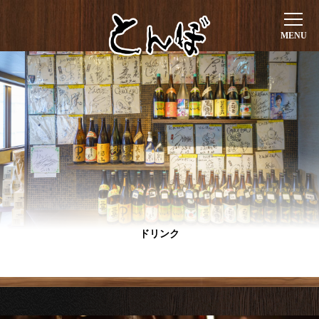
English
한국어
中文
ホーム
お好み焼き
鉄板焼き
一品料理
ドリンク
お集りに
店舗情報
通販
ドリンク
ご予約はこちら