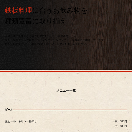
鉄板料理
に合うお飲み物を
種類豊富に取り揃え
お酒と共に気兼ねなく過ごしてほしいという店主の想いから
フルーツカクテルや焼酎、ワインなど ドリンクメニューを豊富にご用意しています。
何を合わせてもOK！自由に気さくにペアリングをお楽しみください。
メニュー一覧
ビール
生ビール キリン一番搾り
（中）580円
（小）480円