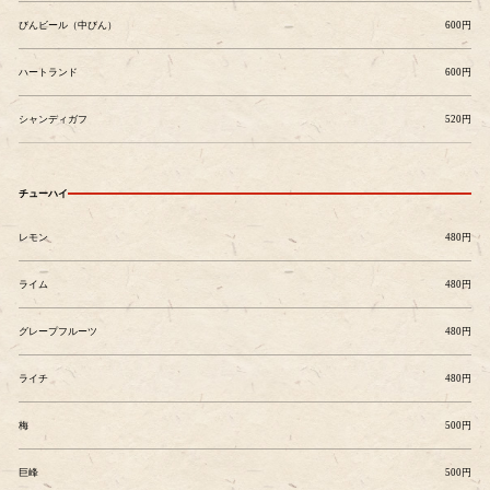
びんビール（中びん）
600円
ハートランド
600円
シャンディガフ
520円
チューハイ
レモン
480円
ライム
480円
グレープフルーツ
480円
ライチ
480円
梅
500円
巨峰
500円