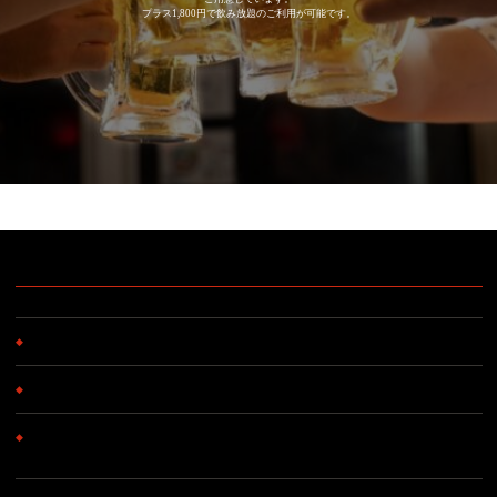
プラス1,800円で飲み放題のご利用が可能です。
飲み放題
1,800円
◆
ビール
瓶、キリン、クラシックラガー
◆
チューハイ
レモン、ライム、グレープフルーツ、ライチ
◆
ワイン
トーマスミッチェル カベルネシラーズ（白）
トーマスミッチェル シャルドネ（赤）