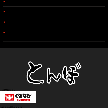
◆
日本酒
松竹梅 豪快
◆
焼酎
白水（麦）、黒甕（芋）
◆
梅酒
濃厚梅酒
◆
ソフトドリンク
ウーロン茶、コーラ、ジンジャーエール
オレンジジュース、グレープフルーツジュース
ご予約はこちら
お好み鉄板焼き とんぼ