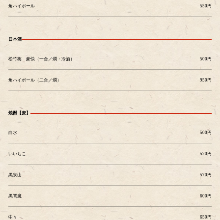
角ハイボール
550円
日本酒
松竹梅 豪快（一合／燗・冷酒）
500円
角ハイボール（二合／燗）
950円
焼酎【麦】
白水
500円
いいちこ
520円
黒泉山
570円
黒閻魔
600円
中々
650円