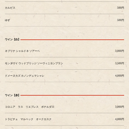
カルピス
500円
ゆず
500円
ワイン【白】
ネブリナ シャルドネ ソアーベ
3,000円
モンダヴイ ウッドブリッジ ソーヴィニヨンブラン
3,500円
ドメーヌカズ カノンデュマシャレ
4,000円
ワイン【赤】
コロニア ラス リエブレス ボナルダ11
3,000円
トラピチェ マルベック オークカスク
4,000円